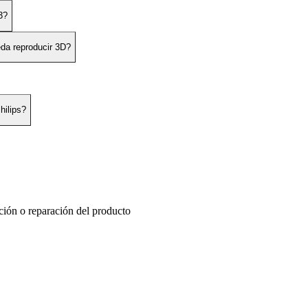
3?
eda reproducir 3D?
hilips?
ución o reparación del producto