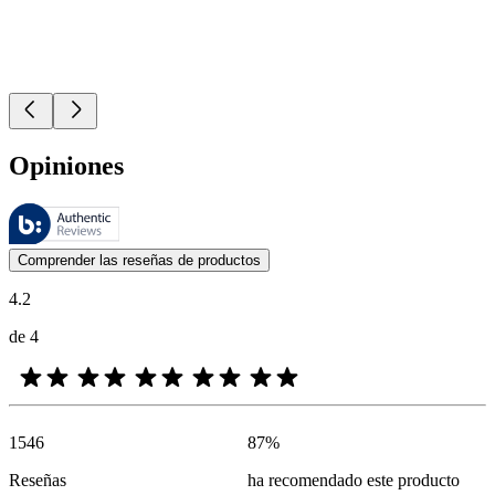
Opiniones
Estas reseñas las gestiona Bazaarvoice y cumplen con la política de au
Las opiniones de los clientes en forma de reseñas de productos y calif
Comprender las reseñas de productos
4.2
de 4
1546
87
%
Reseñas
ha recomendado este producto