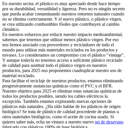
En nuestro sector, el plástico es muy apreciado desde hace tiempo 
por su durabilidad, versatilidad y ligereza. Pero no es ningún secreto 
que pueda acabar contaminando nuestros entornos naturales cuando 
no se elimina correctamente. Y el nuevo plástico, o plástico virgen, 
se crea utilizando combustibles fósiles que contribuyen al cambio 
climático.
En nuestros esfuerzos por reducir nuestro impacto medioambiental, 
sabemos que tenemos que utilizar menos plástico virgen. Por eso 
nos hemos asociado con proveedores y recicladores de todo el 
mundo para utilizar más materiales reciclados en los productos y 
envases. Lo consideramos un compromiso con el plástico "vintage". 
Y aunque todavía no tenemos acceso a suficiente plástico reciclado 
de calidad para sustituir todo el plástico virgen en nuestros 
productos, para 2025 nos proponemos cuadruplicar nuestro uso de 
material reciclado.
Para facilitar el reciclaje de nuestros productos, estamos eliminando 
progresivamente sustancias químicas como el PVC y el BFR. 
Nuestro objetivo para 2025 es eliminar estas sutancias químicas de 
todos los productos posibles, siendo los cables eléctricos la 
excepción. También estamos explorando nuevas opciones de 
plásticos más naturales. ¿Ha oído hablar de los plásticos de origen 
biológico? Se trata de plástico de calidad procedente de plantas u 
otros materiales biológicos, como el aceite de cocina usado. Si 
quieres saber más, echa un vistazo a nuestro nuevo 
set de desayuno
fabricado con plásticos 100% de base biológica.