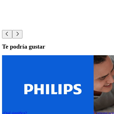
Te podría gustar
¿Qué significa?
Comunicacio