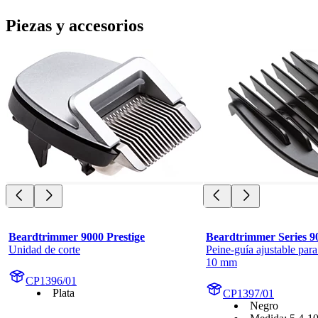
Piezas y accesorios
Beardtrimmer 9000 Prestige
Beardtrimmer Series 9
Unidad de corte
Peine-guía ajustable para
10 mm
CP1396/01
Plata
CP1397/01
Negro