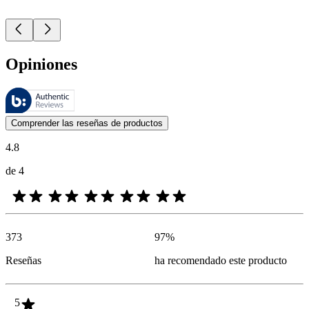
Opiniones
Estas reseñas las gestiona Bazaarvoice y cumplen con la política de au
Las opiniones de los clientes en forma de reseñas de productos y calif
Comprender las reseñas de productos
4.8
de 4
373
97
%
Reseñas
ha recomendado este producto
5