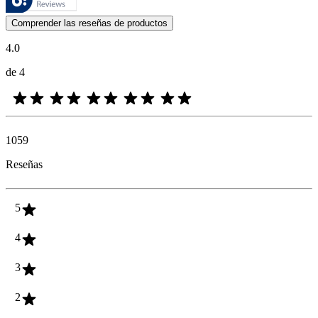
Las opiniones de los clientes en forma de reseñas de productos y calif
Comprender las reseñas de productos
4.0
de 4
1059
Reseñas
5
4
3
2