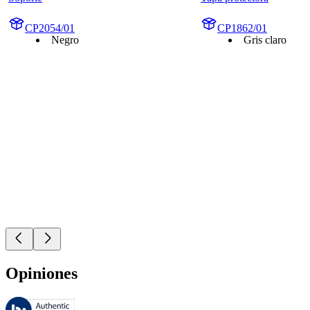
CP2054/01
CP1862/01
Negro
Gris claro
Opiniones
Estas reseñas las gestiona Bazaarvoice y cumplen con la política de au