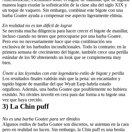
manera logra exudar la sofisticación de la clase alta del siglo XIX y 
un toque de vaquero. Sin embargo, combinar este bigote con una 
barba Goatee ayuda a compensar ese aspecto ligeramente elitista.
En realidad no es tan difícil de lograr
Se necesita mucha diligencia para hacer crecer el bigote de manillar, 
incluso cuando no tienes que preocuparse por una barba Goatee. 
Pero eso no necesariamente hace que esta combinación sea 
exclusiva de los barbudos incondicionales. Todo lo contrario: en la 
primera semana de crecimiento del bigote, también crece una perilla 
estándar de los 90 obteniendo un look que se complementa muy 
bien.
Únete a las leyendas con este legendario estilo de bigote y perilla
Los resultados finales valdrán más que la pena: un encantador y 
tupido bigote de manillar del que Wyatt Earp habría estado 
orgulloso. Además, una barba Goatee que posiblemente no hubiera 
existido. No olvides invertir en cera para dar forma a tu bigote una 
vez que haya crecido.
3) La Chin puff
No es una barba Goatee para ser tímidos 
Algunos estilos de barba Goatee son discretos, se asientan en la cara 
pero en realidad no lucen. Sin embargo, la Chin puff es una bestia 