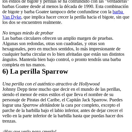
los estilos de bigote y perillas se ha confundido con las "verdaderas" 
barbas Goatee desde al menos la década de 1990. Esta combinación 
de bigote y barba Goatee tampoco debe confundirse con la 
barba 
Van Dyke
, que implica hacer crecer la perilla hacia el bigote, sin que 
los dos se encuentren realmente.
No tengas miedo de probar
Las barbas circulares ofrecen un amplio margen de pruebas. 
Algunas son redondas, otras son cuadradas, y otras son 
hexagonales, pero en muchos sentidos, lo más impresionante de 
cualquier barba circular es lo bien afeitadas que están sus distintos 
ángulos. Mantenla bien bajo control, o pronto tendrás una barba 
completa en tus manos.
6) La perilla Sparrow
Una perilla con el auténtico atractivo de Hollywood
Johnny Depp tiene mucho que decir en el mundo de las perillas, 
siendo el menor de estos estilos el que lleva el nombre de su 
personaje de Piratas del Caribe, el Capitán Jack Sparrow. Puedes 
lograr una 
Sparrow 
afeitándote la cara por completo, excepto el 
parche de la barbilla bajo el labio inferior, antes de dejar crecer el 
vello en la parte inferior de la barbilla hasta que puedas hacer dos 
trenzas.
¡Hay que verlo para creerlo!