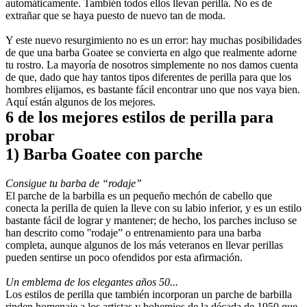
automáticamente. También todos ellos llevan perilla. No es de 
extrañar que se haya puesto de nuevo tan de moda.
Y este nuevo resurgimiento no es un error: hay muchas posibilidades 
de que una barba Goatee se convierta en algo que realmente adorne 
tu rostro. La mayoría de nosotros simplemente no nos damos cuenta 
de que, dado que hay tantos tipos diferentes de perilla para que los 
hombres elijamos, es bastante fácil encontrar uno que nos vaya bien. 
Aquí están algunos de los mejores.
6 de los mejores estilos de perilla para 
probar
1) Barba Goatee con parche
Consigue tu barba de “rodaje”
El parche de la barbilla es un pequeño mechón de cabello que 
conecta la perilla de quien la lleve con su labio inferior, y es un estilo 
bastante fácil de lograr y mantener; de hecho, los parches incluso se 
han descrito como ''rodaje” o entrenamiento para una barba 
completa, aunque algunos de los más veteranos en llevar perillas 
pueden sentirse un poco ofendidos por esta afirmación.
Un emblema de los elegantes años 50...
Los estilos de perilla que también incorporan un parche de barbilla 
rinden homenaje a los artistas y bohemios de la década de 1950 que 