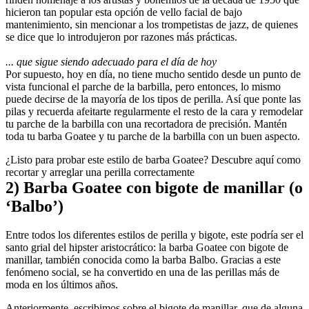
hicieron tan popular esta opción de vello facial de bajo 
mantenimiento, sin mencionar a los trompetistas de jazz, de quienes 
se dice que lo introdujeron por razones más prácticas.
... que sigue siendo adecuado para el día de hoy
Por supuesto, hoy en día, no tiene mucho sentido desde un punto de 
vista funcional el parche de la barbilla, pero entonces, lo mismo 
puede decirse de la mayoría de los tipos de perilla. Así que ponte las 
pilas y recuerda afeitarte regularmente el resto de la cara y remodelar 
tu parche de la barbilla con una recortadora de precisión. Mantén 
toda tu barba Goatee y tu parche de la barbilla con un buen aspecto.
¿Listo para probar este estilo de barba Goatee? Descubre aquí como 
recortar y arreglar una perilla correctamente
2) Barba Goatee con bigote de manillar (o 
‘Balbo’)
Entre todos los diferentes estilos de perilla y bigote, este podría ser el 
santo grial del hipster aristocrático: la barba Goatee con bigote de 
manillar, también conocida como la barba Balbo. Gracias a este 
fenómeno social, se ha convertido en una de las perillas más de 
moda en los últimos años.
Anteriormente, escribimos sobre el bigote de manillar, que de alguna 