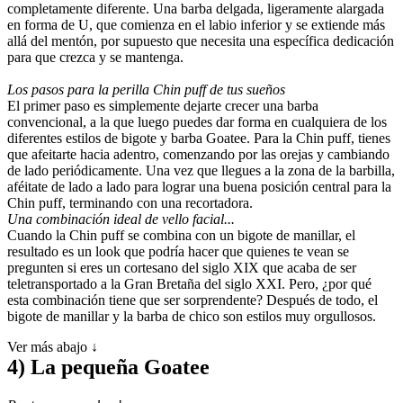
completamente diferente. Una barba delgada, ligeramente alargada 
en forma de U, que comienza en el labio inferior y se extiende más 
allá del mentón, por supuesto que necesita una específica dedicación 
para que crezca y se mantenga.
Los pasos para la perilla Chin puff de tus sueños
El primer paso es simplemente dejarte crecer una barba 
convencional, a la que luego puedes dar forma en cualquiera de los 
diferentes estilos de bigote y barba Goatee. Para la Chin puff, tienes 
que afeitarte hacia adentro, comenzando por las orejas y cambiando 
de lado periódicamente. Una vez que llegues a la zona de la barbilla, 
aféitate de lado a lado para lograr una buena posición central para la 
Chin puff, terminando con una recortadora.
Una combinación ideal de vello facial...
Cuando la Chin puff se combina con un bigote de manillar, el 
resultado es un look que podría hacer que quienes te vean se 
pregunten si eres un cortesano del siglo XIX que acaba de ser 
teletransportado a la Gran Bretaña del siglo XXI. Pero, ¿por qué 
esta combinación tiene que ser sorprendente? Después de todo, el 
bigote de manillar y la barba de chico son estilos muy orgullosos.
Ver más abajo ↓
4) La pequeña Goatee