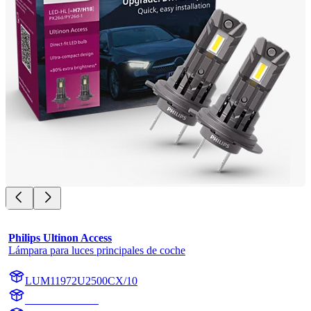
Philips Ultinon Access
Lámpara para luces principales de coche
LUM11972U2500CX/10
11972U2500CX