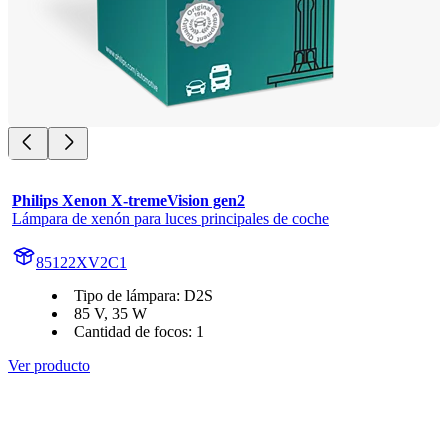
Philips Xenon X-tremeVision gen2
Lámpara de xenón para luces principales de coche
85122XV2C1
Tipo de lámpara: D2S
85 V, 35 W
Cantidad de focos: 1
Ver producto