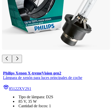
Philips Xenon X-tremeVision gen2
Lámpara de xenón para luces principales de coche
85122XV2S1
Tipo de lámpara: D2S
85 V, 35 W
Cantidad de focos: 1