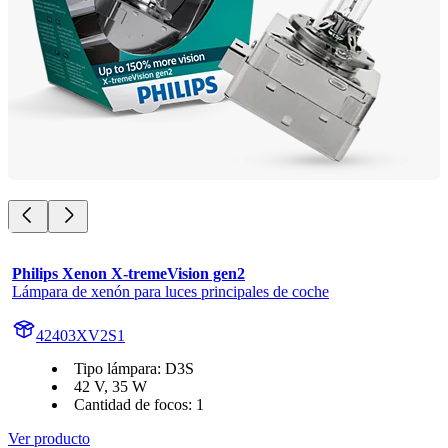
Philips Xenon X-tremeVision gen2
Lámpara de xenón para luces principales de coche
42403XV2S1
Tipo lámpara: D3S
42 V, 35 W
Cantidad de focos: 1
Ver producto