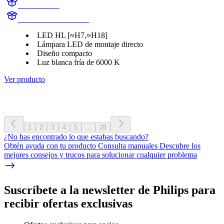
11972U2500
LUM11972U2500CX
LED HL [≈H7,≈H18]
Lámpara LED de montaje directo
Diseño compacto
Luz blanca fría de 6000 K
Ver producto
1
2
3
4
5
...
28
¿No has encontrado lo que estabas buscando?
Obtén ayuda con tu producto Consulta manuales Descubre los
mejores consejos y trucos para solucionar cualquier problema
Suscríbete a la newsletter de Philips para
recibir ofertas exclusivas