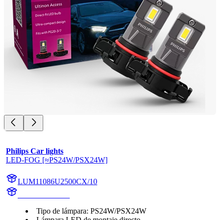
Philips Car lights
LED-FOG [≈PS24W/PSX24W]
LUM11086U2500CX/10
11086U2500CX
Tipo de lámpara: PS24W/PSX24W
Lámpara LED de montaje directo