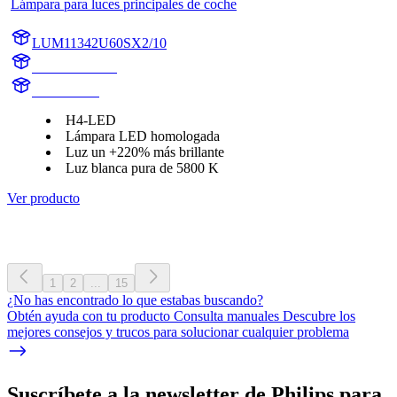
Lámpara para luces principales de coche
LUM11342U60SX2/10
11342U60SX2
11342U60S
H4-LED
Lámpara LED homologada
Luz un +220% más brillante
Luz blanca pura de 5800 K
Ver producto
1
2
...
15
¿No has encontrado lo que estabas buscando?
Obtén ayuda con tu producto Consulta manuales Descubre los
mejores consejos y trucos para solucionar cualquier problema
Suscríbete a la newsletter de Philips para