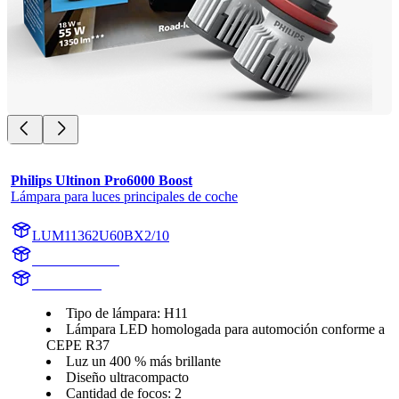
Philips Ultinon Pro6000 Boost
Lámpara para luces principales de coche
LUM11362U60BX2/10
11362U60BX2
11362U60B
Tipo de lámpara: H11
Lámpara LED homologada para automoción conforme a
CEPE R37
Luz un 400 % más brillante
Diseño ultracompacto
Cantidad de focos: 2