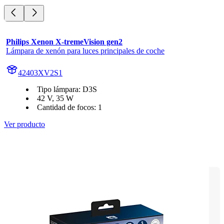
Philips Xenon X-tremeVision gen2
Lámpara de xenón para luces principales de coche
42403XV2S1
Tipo lámpara: D3S
42 V, 35 W
Cantidad de focos: 1
Ver producto