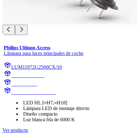
Philips Ultinon Access
Lámpara para luces principales de coche
LUM11972U2500CX/10
11972U2500CX
11972U2500
LUM11972U2500CX
LED HL [≈H7,≈H18]
Lámpara LED de montaje directo
Diseño compacto
Luz blanca fría de 6000 K
Ver producto