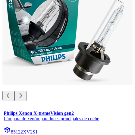
Philips Xenon X-tremeVision gen2
Lámpara de xenón para luces principales de coche
85122XV2S1