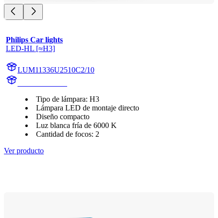
Philips Car lights
LED-HL [≈H3]
LUM11336U2510C2/10
11336U2510C2
Tipo de lámpara: H3
Lámpara LED de montaje directo
Diseño compacto
Luz blanca fría de 6000 K
Cantidad de focos: 2
Ver producto