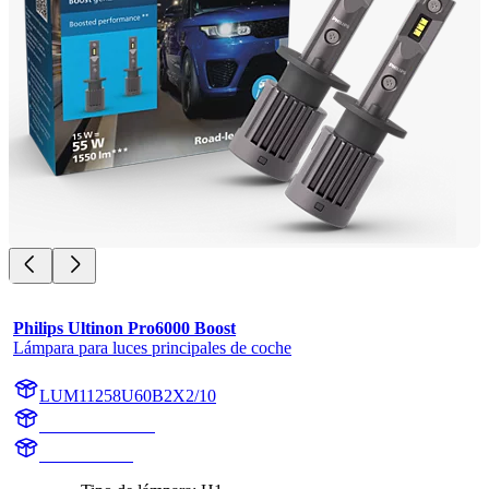
Philips Ultinon Pro6000 Boost
Lámpara para luces principales de coche
LUM11258U60B2X2/10
11258U60B2X2
11258U60B2