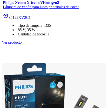
Philips Xenon X-tremeVision gen2
Lámpara de xenón para luces principales de coche
85122XV2C1
Tipo de lámpara: D2S
85 V, 35 W
Cantidad de focos: 1
Ver producto