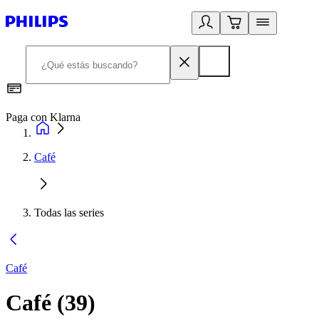
Paga con Klarna
R
Café
Todas las series
Café
Café
(
39
)