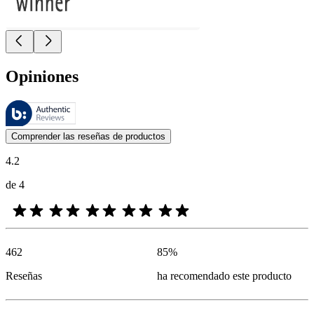
Opiniones
Estas reseñas las gestiona Bazaarvoice y cumplen con la política de au
Las opiniones de los clientes en forma de reseñas de productos y calif
Comprender las reseñas de productos
4.2
de 4
462
85
%
Reseñas
ha recomendado este producto