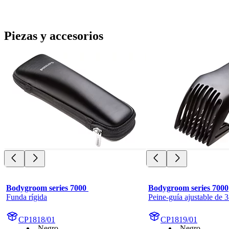
Piezas y accesorios
Bodygroom series 7000 
Bodygroom series 7000
Funda rígida
Peine-guía ajustable de
CP1818/01
CP1819/01
Negro
Negro