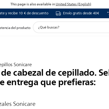
This page is also available in
United States (English)
ate y recibe 10 € de descuento
Envío gratis desde 40€
icono
stencia del producto
de
illo
soporte
de
ecesites
búsqueda
epillos Sonicare
o de cabezal de cepillado. Se
e entrega que prefieras:
ales Sonicare