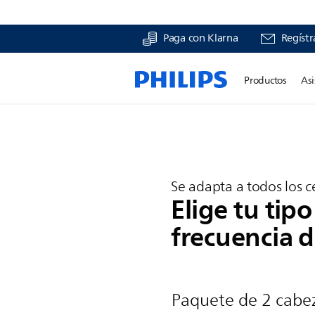
Paga con Klarna
Regístr
A partir de €15,99, según la frecuencia que elijas
Productos
Asi
Nuevos cabezales de cep
entregados cuando los n
Se adapta a todos los c
Elige tu tip
frecuencia d
Paquete de 2 cabez