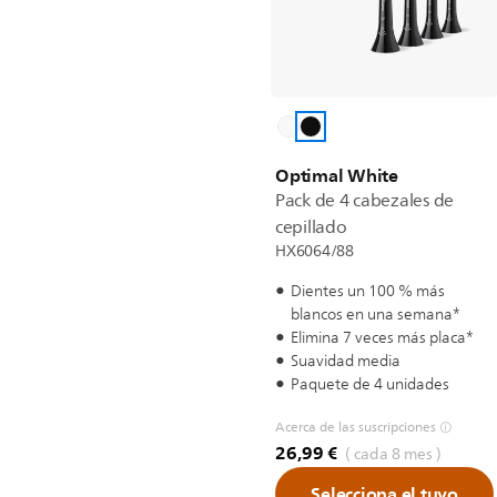
Optimal White
Pack de 4 cabezales de
cepillado
HX6064/88
Dientes un 100 % más
blancos en una semana*
Elimina 7 veces más placa*
Suavidad media
Paquete de 4 unidades
Acerca de las suscripciones
26,99 €
( cada 8 mes )
Selecciona el tuyo