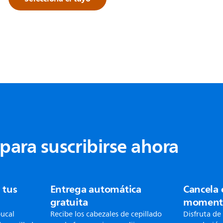
para suscribirse ahora
 tus
Entrega automática
Cancela 
gratuita
moment
bucal
Recibe los cabezales de cepillado
Disfruta de 