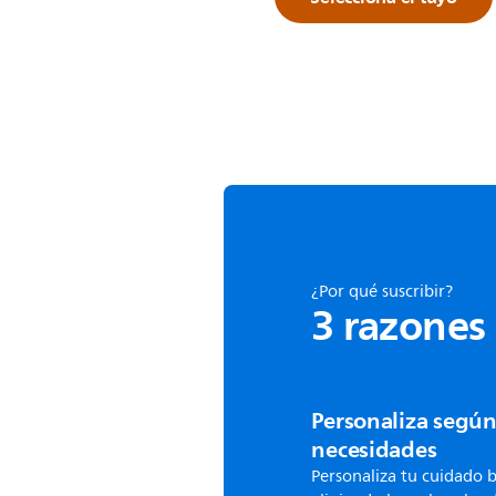
¿Por qué suscribir?
3 razones 
Personaliza según
necesidades
Personaliza tu cuidado 