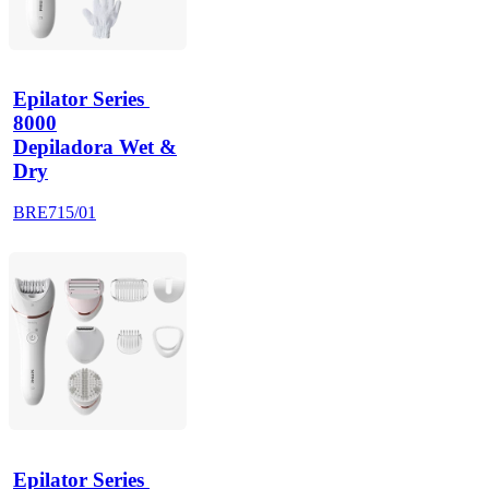
Epilator Series 
8000
Depiladora Wet &
Dry
BRE715/01
Epilator Series 