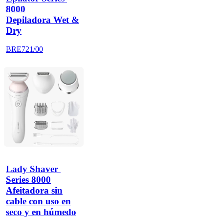
8000
Depiladora Wet &
Dry
BRE721/00
Lady Shaver 
Series 8000
Afeitadora sin
cable con uso en
seco y en húmedo