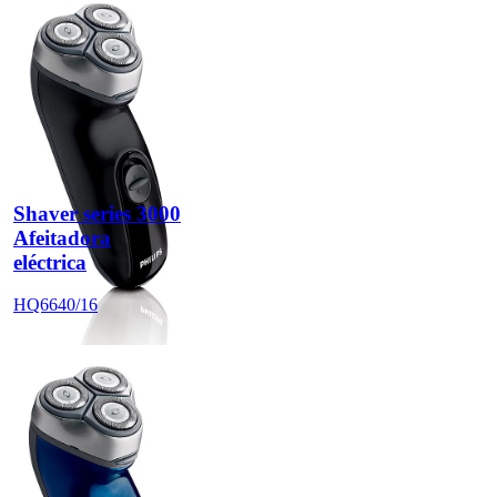
Shaver series 3000
Afeitadora
eléctrica
HQ6640/16