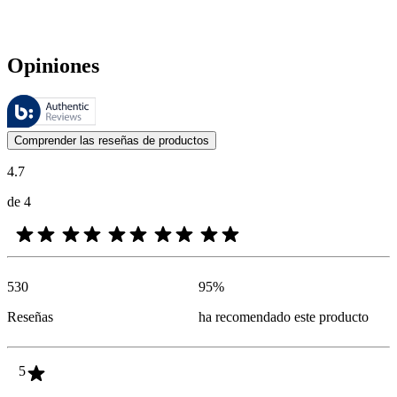
Opiniones
Estas reseñas las gestiona Bazaarvoice y cumplen con la política de au
Las opiniones de los clientes en forma de reseñas de productos y calif
Comprender las reseñas de productos
4.7
de 4
530
95
%
Reseñas
ha recomendado este producto
5