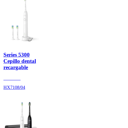
Series 5300
Cepillo dental
recargable
HX710A
HX7108/04