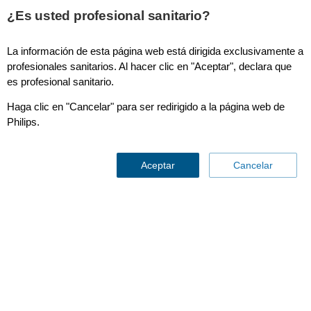
¿Es usted profesional sanitario?
La información de esta página web está dirigida exclusivamente a
profesionales sanitarios. Al hacer clic en "Aceptar", declara que
Apoyo óptimo para los
es profesional sanitario.
niños durante la RM con
Haga clic en "Cancelar" para ser redirigido a la página web de
Philips.
Ambient Experience
Aceptar
Cancelar
Con la participación de
Sanae van der Vleuten-Chraibi MSc
PhD | Sanne Nauts PhD | Dra. Dobromiła Barańska | Dr.
Emilio J. Inarejos Clemente | J. Sterup Bovin, N. Najafi, J.A.
Luetkens, M. Alison, H.M. Biermann, F. Peckman, P. Saini
ago 19, 2025 ∙ 6 minutos de lectura
Clinical article
La resonancia magnética (RM) es la modalidad de
adquisición de imágenes de diagnóstico de preferencia