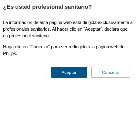
This page is also available in
United States (English)
¿Es usted profesional sanitario?
La información de esta página web está dirigida exclusivamente a
profesionales sanitarios. Al hacer clic en "Aceptar", declara que
es profesional sanitario.
Información sobre la
Haga clic en "Cancelar" para ser redirigido a la página web de
Philips.
acción correctiva en los
ventiladores Philips
Aceptar
Cancelar
Respironics V60 y V60 Plus
Actualmente se está trabajando en la acción
correctiva de la placa de PC de administración de
energía para los ventiladores V60/V60 Plus de