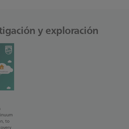
tigación y exploración
h
ntinuum
n, to
covery