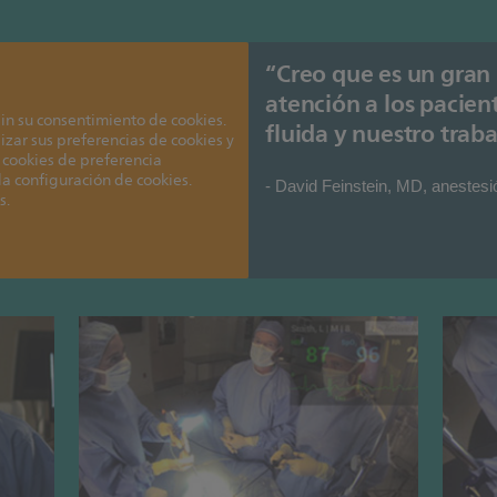
“Creo que es un gran
atención a los pacie
in su consentimiento de cookies.
fluida y nuestro traba
izar sus preferencias de cookies y
 cookies de preferencia
 la configuración de cookies.
- David Feinstein, MD, anestesi
s.