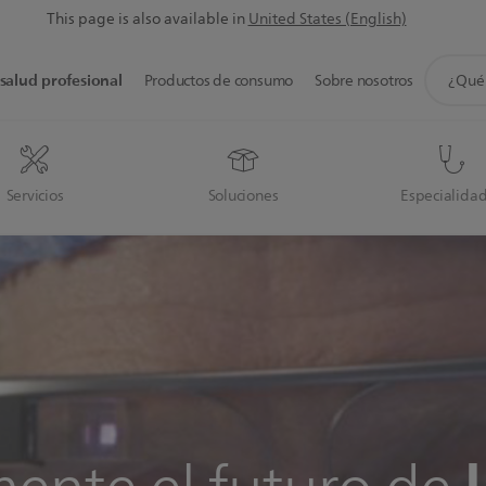
This page is also available in
United States (English)
icono
salud profesional
Productos de consumo
Sobre nosotros
de
soporte
de
búsque
Servicios
Soluciones
Especialida