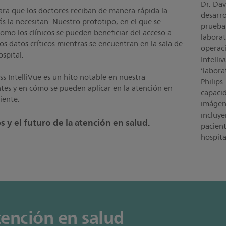
Dr. Dav
a que los doctores reciban de manera rápida la
desarro
 la necesitan. Nuestro prototipo, en el que se
prueban
omo los clínicos se pueden beneficiar del acceso a
laborat
os datos críticos mientras se encuentran en la sala de
operaci
spital.
Intelli
‘labora
s IntelliVue es un hito notable en nuestra
Philips
tes y en cómo se pueden aplicar en la atención en
capacid
iente.
imágene
incluye
s y el futuro de la atención en salud.
pacient
hospita
atención en salud