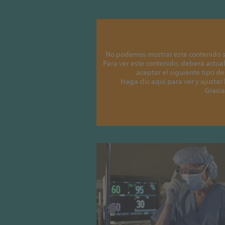
No podemos mostrar este contenido s
Para ver este contenido, deberá actual
aceptar el siguiente tipo de
Haga clic aquí para ver y ajustar
Gracia