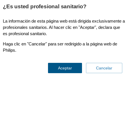
¿Es usted profesional sanitario?
La información de esta página web está dirigida exclusivamente a
Mejoramos la gestión de la población para el
profesionales sanitarios. Al hacer clic en "Aceptar", declara que
es profesional sanitario.
hospitales del mañana
Haga clic en "Cancelar" para ser redirigido a la página web de
Philips.
Aceptar
Cancelar
Mejoramos la gestión de la
población
para los hospitales del
mañana