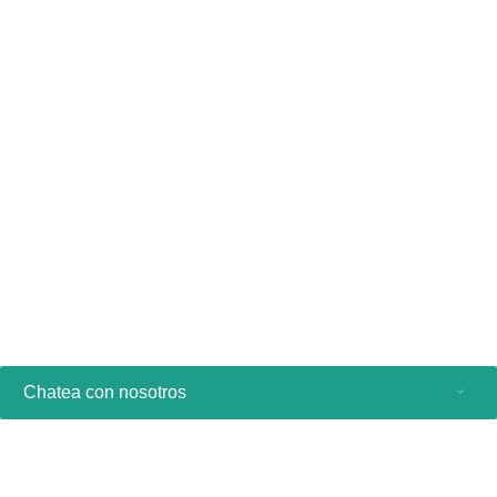
Recursos
Literatura
COPD Non-invasive
ventilation (283.0 KB)
Chatea con nosotros
Productos de consumo