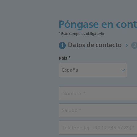
Póngase en cont
* Este campo es obligatorio
Datos de contacto
1
2
País
Nombre
Teléfono (ej. +34 12 345 67 89)