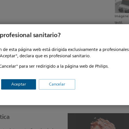
Imágenes
táctil.
profesional sanitario?
a del feto
 de esta página web está dirigida exclusivamente a profesionales 
"Aceptar", declara que es profesional sanitario.
 proporciona una visión clara y temprana de la anatomía
amienta de imagen avanzada 3D va más allá de la
Cancelar" para ser redirigido a la página web de Philips.
s y otras estructuras internas.
Aceptar
Cancelar
GlassVue
tica