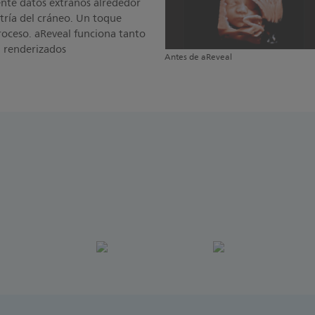
ente datos extraños alrededor
etría del cráneo. Un toque
proceso. aReveal funciona tanto
 renderizados
Antes de aReveal