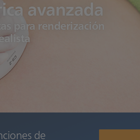
rica avanzada
as para renderización
ealista
nciones de