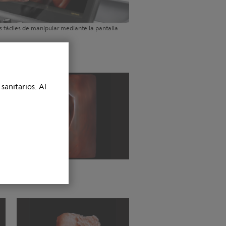
 fáciles de manipular mediante la pantalla
sanitarios. Al
 ilumina Ob temprana.