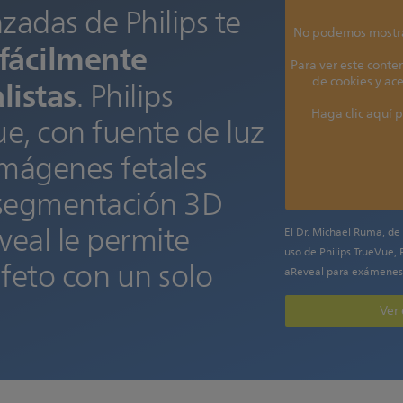
zadas de Philips te
No podemos mostrar
 fácilmente
Para ver este conte
listas
de cookies y ace
. Philips
Haga clic aquí p
e, con fuente de luz
imágenes fetales
a segmentación 3D
eal le permite
El Dr. Michael Ruma, de
uso de Philips TrueVue, 
l feto con un solo
aReveal para exámenes
Ver