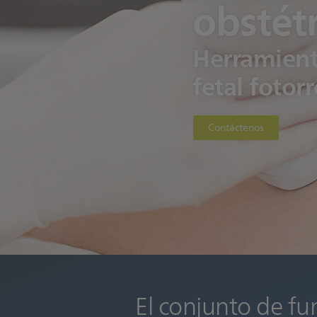
obstét
Herramient
fetal fotorr
Contáctenos
El conjunto de fu