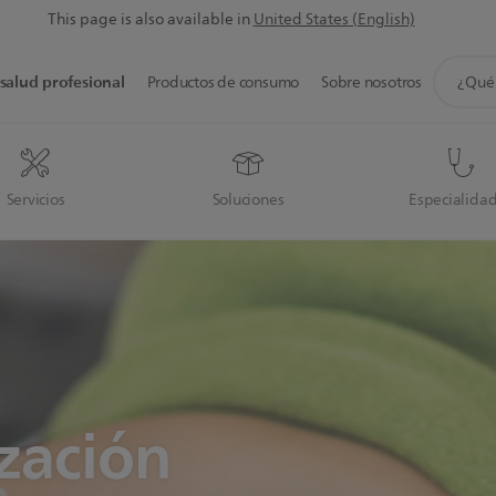
This page is also available in
United States (English)
icono
salud profesional
Productos de consumo
Sobre nosotros
de
soporte
de
búsque
Servicios
Soluciones
Especialida
ización