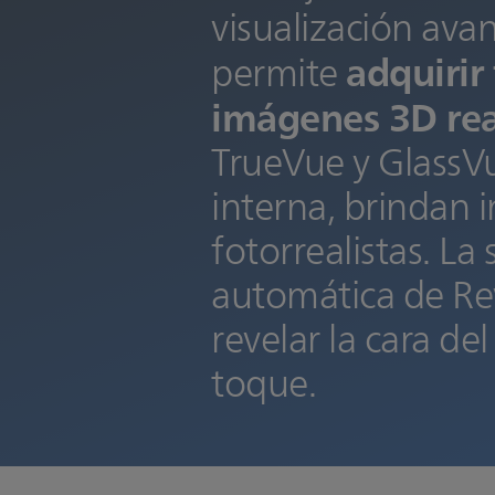
visualización avan
adquirir
permite
imágenes 3D rea
TrueVue y GlassVu
interna, brindan 
fotorrealistas. L
automática de Rev
revelar la cara de
toque.