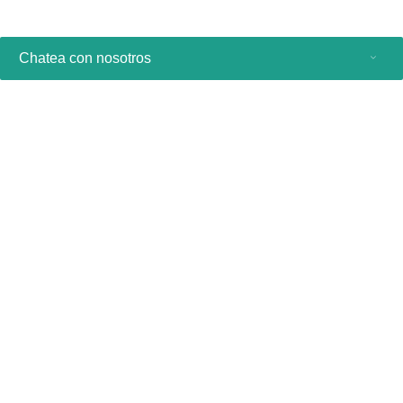
Chatea con nosotros
Productos de consumo
Profesionales sanitarios
Otras soluciones comerciales
Acerca de nosotros
Contacto y asistencia
Manténgase al día