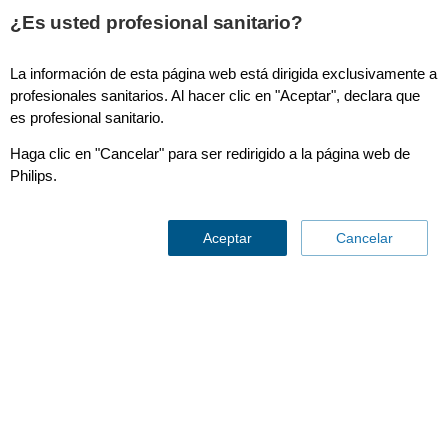
¿Es usted profesional sanitario?
La información de esta página web está dirigida exclusivamente a
profesionales sanitarios. Al hacer clic en "Aceptar", declara que
Plataforma de ultrasonidos CVx
es profesional sanitario.
Para nuevos sistemas y actualizaciones
Haga clic en "Cancelar" para ser redirigido a la página web de
La nueva dimensión en la
Philips.
ecocardiografía
Aceptar
Cancelar
La plataforma de ultrasonidos cardiovascular de Philips líder
1
en el sector
, creada con potentes prestaciones basadas en
IA, impulsa la ecocardiografía a la nueva dimensión: una
dimensión que le permite lograr una mayor consistencia, una
innovación accesible, unos flujos de trabajo más inteligentes
y una capacidad de ampliación más fácil. Haga clic abajo
para ponerse en contacto con su representante de ventas.