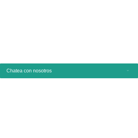
Otros enlaces útiles
Productos de consumo y soporte técnico
Oportunidades Laborales
Chatea con nosotros
Productos de consumo
Profesionales sanitarios
Otras soluciones comerciales