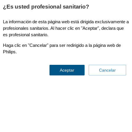
¿Es usted profesional sanitario?
La información de esta página web está dirigida exclusivamente a
profesionales sanitarios. Al hacer clic en "Aceptar", declara que
Cardiología
es profesional sanitario.
Tiempo estimado de lectura: 4-5 minutos
Haga clic en "Cancelar" para ser redirigido a la página web de
No se trata solo de controlar la
Philips.
insuficiencia cardiaca.
También se trata de una detección
Aceptar
Cancelar
temprana antes de que aparezcan
los síntomas.