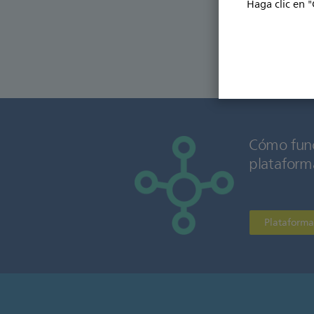
Haga clic en "
Cómo func
plataform
Plataforma