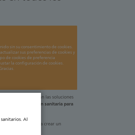
ido sin su consentimiento de cookies.
actualizar sus preferencias de cookies y
ipo de cookies de preferencia
justar la configuración de cookies.
Gracias.
bra lo que significan las soluciones
conectar la atención sanitaria para
:
sanitarios. Al
ferentes fuentes para crear un
do en el paciente.