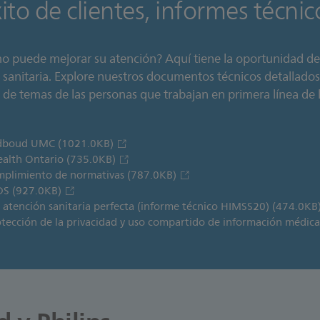
to de clientes, informes técnico
ómo puede mejorar su atención? Aquí tiene la oportunidad d
n sanitaria. Explore nuestros documentos técnicos detallados,
 de temas de las personas que trabajan en primera línea de l
 Radboud UMC
(1021.0KB)
Health Ontario
(735.0KB)
umplimiento de normativas
(787.0KB)
XDS
(927.0KB)
s: atención sanitaria perfecta (informe técnico HIMSS20)
(474.0KB
otección de la privacidad y uso compartido de información médic