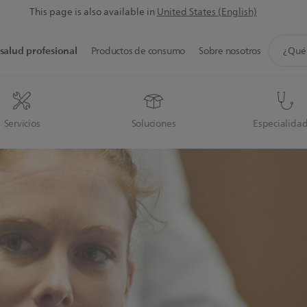
This page is also available in
United States (English)
icono
salud profesional
Productos de consumo
Sobre nosotros
de
soporte
de
búsque
Servicios
Soluciones
Especialida