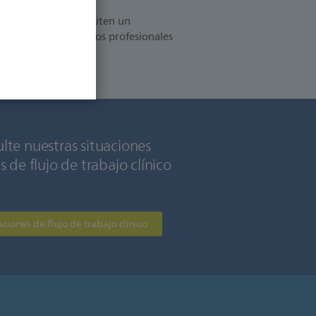
idad de Philips permiten un
ción clínica entre los profesionales
n esfuerzo.
lte nuestras situaciones
as de flujo de trabajo clínico
aciones de flujo de trabajo clínico