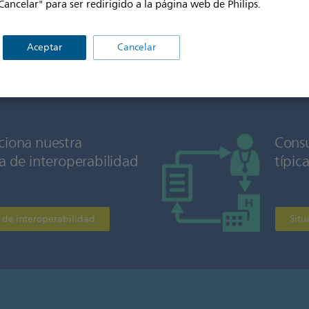
Cancelar" para ser redirigido a la página web de Philips.
Las soluciones de interoperabil
intercambio perfecto de informa
Aceptar
Cancelar
sanitarios de forma segura y si
iona nuestra
Consu
a de interoperabilidad
típic
 de interoperabilidad
Situ