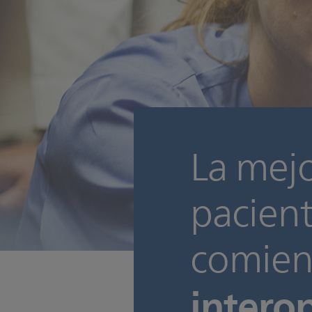
La mejo
pacient
comien
intero