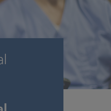
al
ral