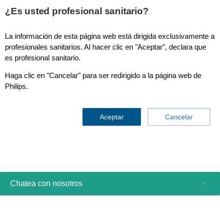
¿Es usted profesional sanitario?
La información de esta página web está dirigida exclusivamente a
Junta Directiva
profesionales sanitarios. Al hacer clic en "Aceptar", declara que
es profesional sanitario.
Haga clic en "Cancelar" para ser redirigido a la página web de
Philips.
No podemos mostrar este contenido sin su consentimiento de
cookies.
Aceptar
Cancelar
Para ver este contenido, deberá actualizar sus preferencias de
cookies y aceptar el siguiente tipo de cookies de preferencia
Haga clic aquí para ver y ajustar la configuración de cookies.
Gracias.
Chatea con nosotros
Productos de consumo