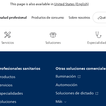
This page is also available in
United States (English)
icono
salud profesional
Productos de consumo
Sobre nosotros
de
soporte
de
búsque
Servicios
Soluciones
Especialida
rofesionales sanitarios
Otras soluciones comerciale
Iluminación
roductos
Automoción
ervicios
Soluciones de dictado
specialidades
oluciones
Más