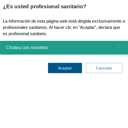
¿Es usted profesional sanitario?
La información de esta página web está dirigida exclusivamente a
profesionales sanitarios. Al hacer clic en "Aceptar", declara que
es profesional sanitario.
Haga clic en "Cancelar" para ser redirigido a la página web de
Chatea con nosotros
Philips.
Productos de consumo
Aceptar
Cancelar
Profesionales sanitarios
Otras soluciones comerciales
Acerca de nosotros