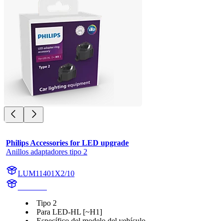
Philips Accessories for LED upgrade
Anillos adaptadores tipo 2
LUM11401X2/10
11401X2
Tipo 2
Para LED-HL [~H1]
Específico del modelo del vehículo