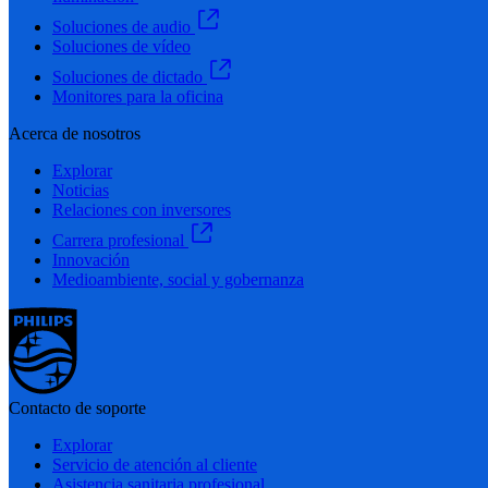
Soluciones de audio
Soluciones de vídeo
Soluciones de dictado
Monitores para la oficina
Acerca de nosotros
Explorar
Noticias
Relaciones con inversores
Carrera profesional
Innovación
Medioambiente, social y gobernanza
Contacto de soporte
Explorar
Servicio de atención al cliente
Asistencia sanitaria profesional