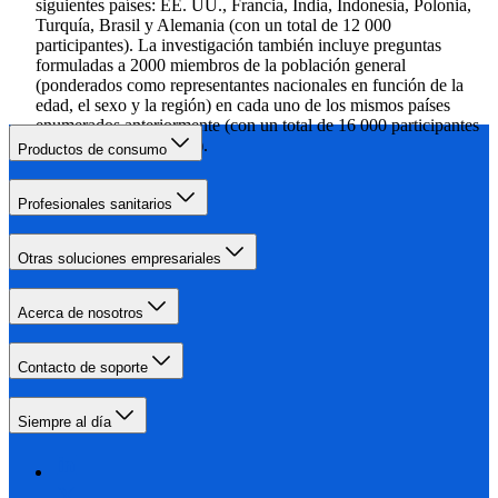
siguientes países: EE. UU., Francia, India, Indonesia, Polonia,
Turquía, Brasil y Alemania (con un total de 12 000
participantes). La investigación también incluye preguntas
formuladas a 2000 miembros de la población general
(ponderados como representantes nacionales en función de la
edad, el sexo y la región) en cada uno de los mismos países
enumerados anteriormente (con un total de 16 000 participantes
de la población general).
Productos de consumo
Profesionales sanitarios
Otras soluciones empresariales
Acerca de nosotros
Contacto de soporte
Siempre al día