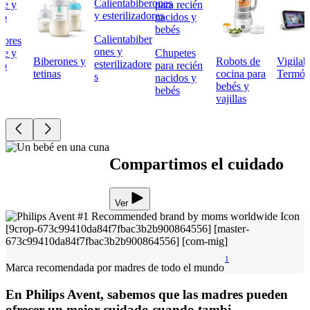
Calientabiber
tores
ones y
he y
Chupetes
Biberones y
Robots de
Vigilab
esterilizadore
do
para recién
tetinas
cocina para
Termóm
s
nacidos y
bebés y
bebés
vajillas
Compartimos el cuidado
Ver
1
Marca recomendada por madres de todo el mundo
En Philips Avent, sabemos que las madres pueden
ofrecer un mejor cuidado cuando tambi...