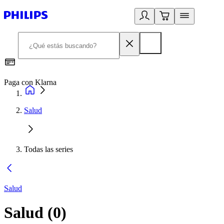
Paga con Klarna
R
Salud
Todas las series
Salud
Salud
(
0
)