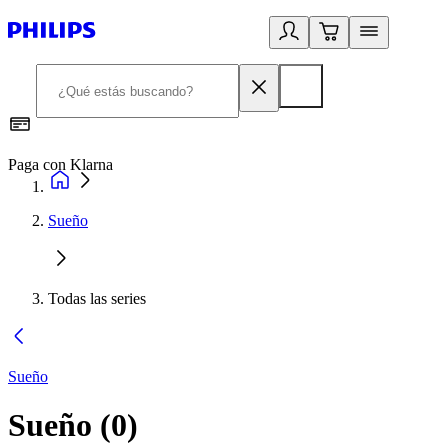
Paga con Klarna
R
Sueño
Todas las series
Sueño
Sueño
(
0
)