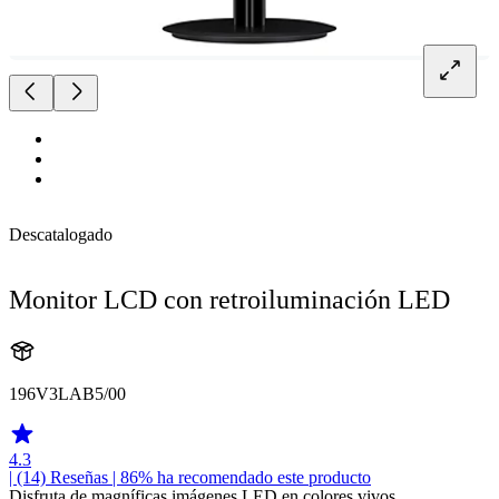
Descatalogado
Monitor LCD con retroiluminación LED
196V3LAB5/00
4.3
| (14)
Reseñas
| 86% ha recomendado este producto
Disfruta de magníficas imágenes LED en colores vivos