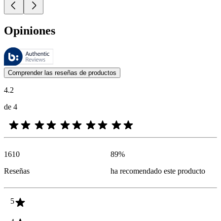
Opiniones
Estas reseñas las gestiona Bazaarvoice y cumplen con la política de au
Las opiniones de los clientes en forma de reseñas de productos y calif
Comprender las reseñas de productos
4.2
de 4
1610
89
%
Reseñas
ha recomendado este producto
5