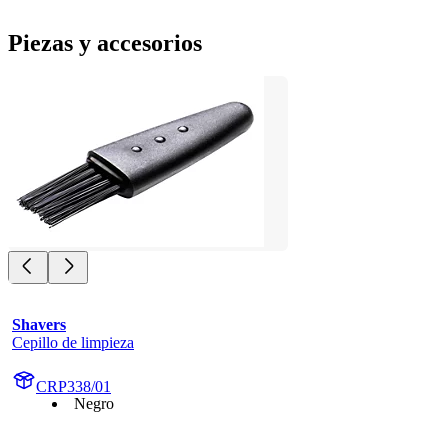
Piezas y accesorios
Shavers
Cepillo de limpieza
CRP338/01
Negro