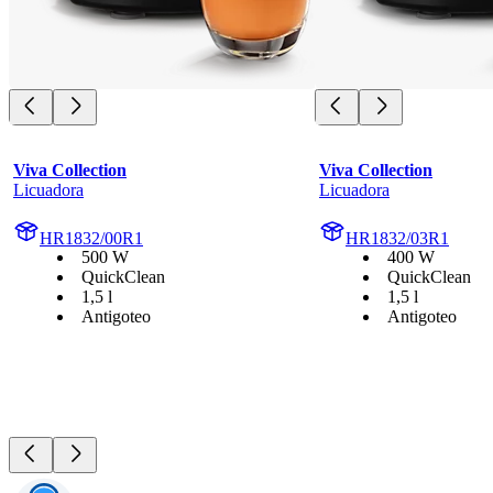
Viva Collection
Viva Collection
Licuadora
Licuadora
HR1832/00R1
HR1832/03R1
500 W
400 W
QuickClean
QuickClean
1,5 l
1,5 l
Antigoteo
Antigoteo