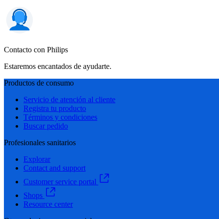
Contacto con Philips
Estaremos encantados de ayudarte.
Productos de consumo
Servicio de atención al cliente
Registra tu producto
Términos y condiciones
Buscar pedido
Profesionales sanitarios
Explorar
Contact and support
Customer service portal
Shops
Resource center