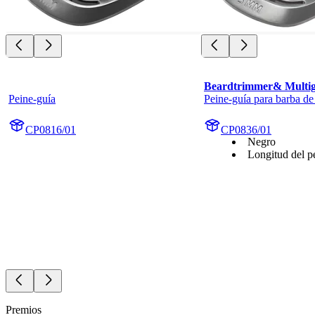
Beardtrimmer& Multi
Peine-guía
Peine-guía para barba d
CP0816/01
CP0836/01
Negro
Longitud del p
Premios