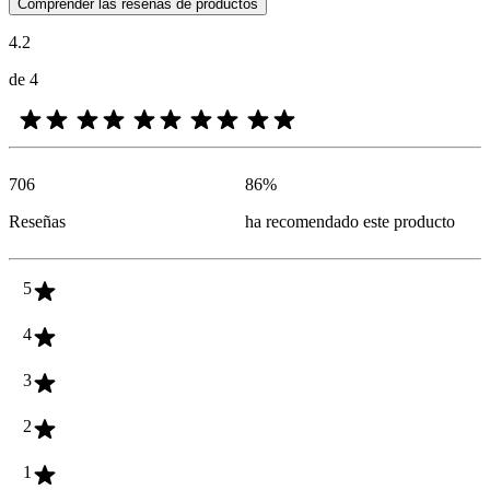
Las opiniones de los clientes en forma de reseñas de productos y calif
Comprender las reseñas de productos
4.2
de 4
706
86
%
Reseñas
ha recomendado este producto
5
4
3
2
1