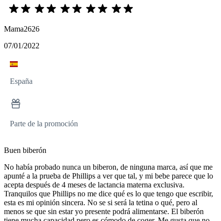
Mama2626
07/01/2022
España
Parte de la promoción
Buen biberón
No había probado nunca un biberon, de ninguna marca, así que me
apunté a la prueba de Phillips a ver que tal, y mi bebe parece que lo
acepta después de 4 meses de lactancia materna exclusiva.
Tranquilos que Phillips no me dice qué es lo que tengo que escribir,
esta es mi opinión sincera. No se si será la tetina o qué, pero al
menos se que sin estar yo presente podrá alimentarse. El biberón
tiene mucha capacidad pero es cómodo de coger. Me gusta que no