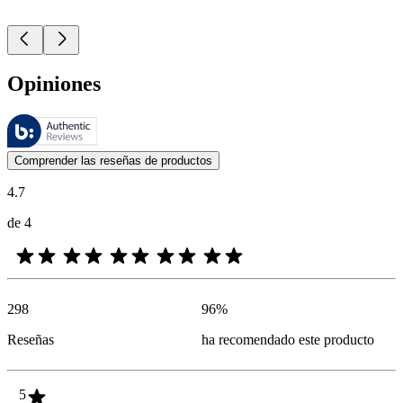
Opiniones
Estas reseñas las gestiona Bazaarvoice y cumplen con la política de au
Las opiniones de los clientes en forma de reseñas de productos y calif
Comprender las reseñas de productos
4.7
de 4
298
96
%
Reseñas
ha recomendado este producto
5