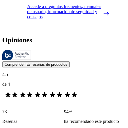
Accede a preguntas frecuentes, manuales
de usuario, información de seguridad y
consejos
Opiniones
Estas reseñas las gestiona Bazaarvoice y cumplen con la política de au
Las opiniones de los clientes en forma de reseñas de productos y calif
Comprender las reseñas de productos
4.5
de 4
73
94
%
Reseñas
ha recomendado este producto