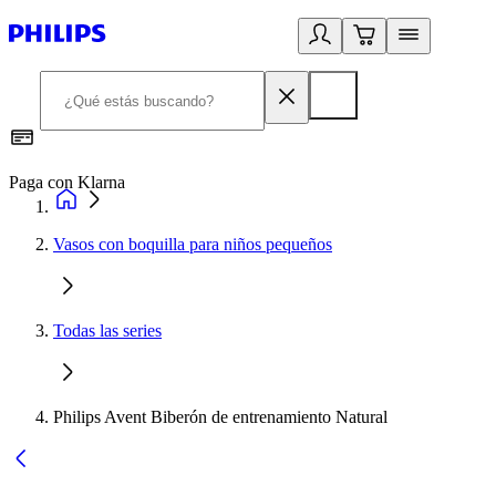
Paga con Klarna
R
Vasos con boquilla para niños pequeños
Todas las series
Philips Avent Biberón de entrenamiento Natural