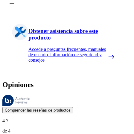
Obtener asistencia sobre este
producto
Accede a preguntas frecuentes, manuales
de usuario, información de seguridad y
consejos
Opiniones
Estas reseñas las gestiona Bazaarvoice y cumplen con la política de au
Las opiniones de los clientes en forma de reseñas de productos y calif
Comprender las reseñas de productos
4.7
de 4