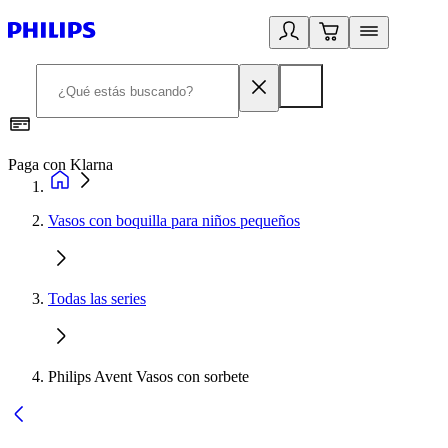
Paga con Klarna
R
Vasos con boquilla para niños pequeños
Todas las series
Philips Avent Vasos con sorbete