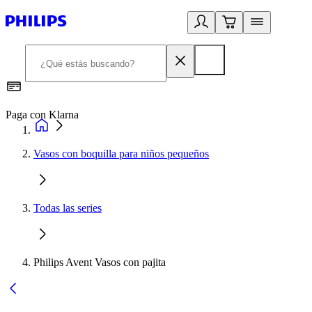
Paga con Klarna
R
Vasos con boquilla para niños pequeños
Todas las series
Philips Avent Vasos con pajita