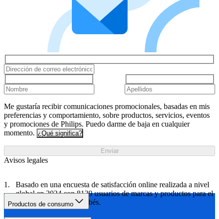
Me gustaría recibir comunicaciones promocionales, basadas en mis
preferencias y comportamiento, sobre productos, servicios, eventos
y promociones de Philips. Puedo darme de baja en cualquier
momento.
¿Qué significa?
Enviar
Avisos legales
Basado en una encuesta de satisfacción online realizada a nivel
global en 2024 con 8139 usuarios de marcas y productos para el
cuidado de madres y bebés.
Productos de consumo