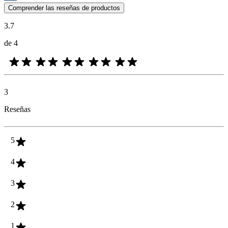
Las opiniones de los clientes en forma de reseñas de productos y calif
Comprender las reseñas de productos
3.7
de 4
3
Reseñas
5
4
3
2
1