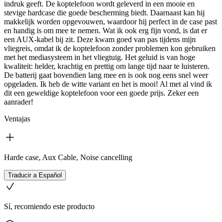
indruk geeft. De koptelefoon wordt geleverd in een mooie en
stevige hardcase die goede bescherming biedt. Daarnaast kan hij
makkelijk worden opgevouwen, waardoor hij perfect in de case past
en handig is om mee te nemen. Wat ik ook erg fijn vond, is dat er
een AUX-kabel bij zit. Deze kwam goed van pas tijdens mijn
vliegreis, omdat ik de koptelefoon zonder problemen kon gebruiken
met het mediasysteem in het vliegtuig. Het geluid is van hoge
kwaliteit: helder, krachtig en prettig om lange tijd naar te luisteren.
De batterij gaat bovendien lang mee en is ook nog eens snel weer
opgeladen. Ik heb de witte variant en het is mooi! Al met al vind ik
dit een geweldige koptelefoon voor een goede prijs. Zeker een
aanrader!
Ventajas
Harde case, Aux Cable, Noise cancelling
Traducir a Español
Sí, recomiendo este producto