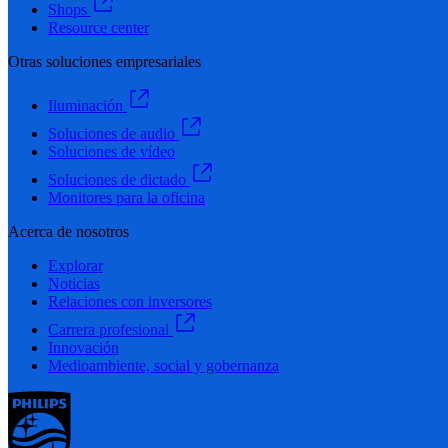
Shops
Resource center
Otras soluciones empresariales
Iluminación
Soluciones de audio
Soluciones de vídeo
Soluciones de dictado
Monitores para la oficina
Acerca de nosotros
Explorar
Noticias
Relaciones con inversores
Carrera profesional
Innovación
Medioambiente, social y gobernanza