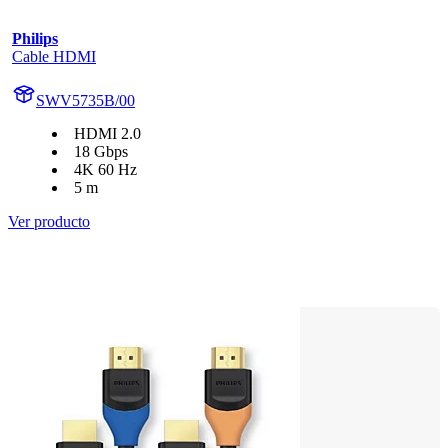
Philips
Cable HDMI
SWV5735B/00
HDMI 2.0
18 Gbps
4K 60 Hz
5 m
Ver producto