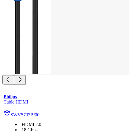
Philips
Cable HDMI
SWV5733B/00
HDMI 2.0
18 Gbps