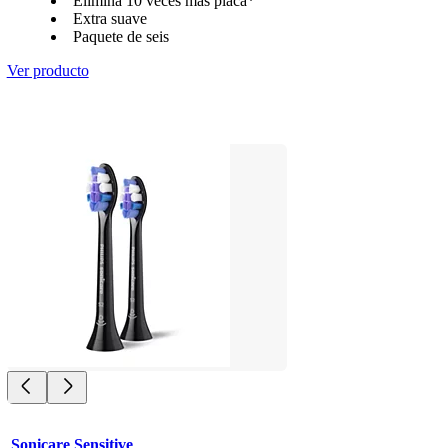
Elimina 10 veces más placa*
Extra suave
Paquete de seis
Ver producto
Sonicare Sensitive