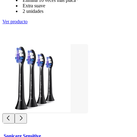
Elimina 10 veces más placa*
Extra suave
2 unidades
Ver producto
Sonicare Sensitive