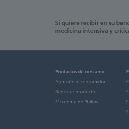
Si quiere recibir en su ba
medicina intensiva y críti
Productos de consumo
P
Atención al consumidor
P
Registrar producto
S
Mi cuenta de Philips
E
S