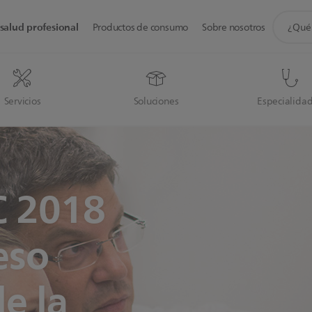
icono
salud profesional
Productos de consumo
Sobre nosotros
de
soporte
de
búsque
Servicios
Soluciones
Especialida
 2018
eso
e la