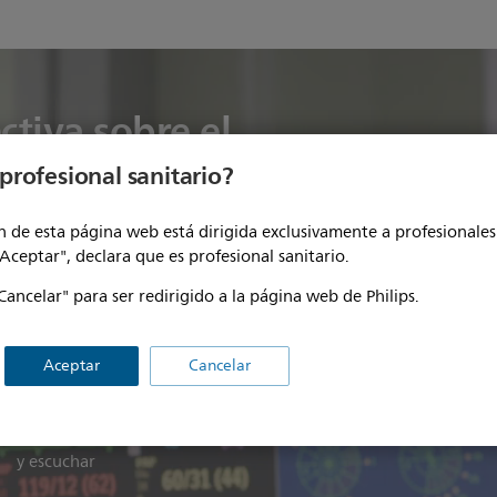
ctiva sobre el
alarmas desde dentro
profesional sanitario?
 de esta página web está dirigida exclusivamente a profesionales 
de enfermería reducidos, las falsas alarmas
"Aceptar", declara que es profesional sanitario.
olestia. La mayoría afirma que sufre fatiga por
Cancelar" para ser redirigido a la página web de Philips.
trés, depresión, disminución de la productividad y
esional. Este vídeo ilustra un entorno con saturación
Aceptar
Cancelar
Ver
y escuchar