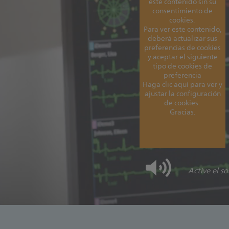
este contenido sin su
consentimiento de
cookies.
Para ver este contenido,
deberá actualizar sus
preferencias de cookies
y aceptar el siguiente
tipo de cookies de
preferencia
Haga clic aquí para ver y
ajustar la configuración
de cookies.
Gracias.
Active el s