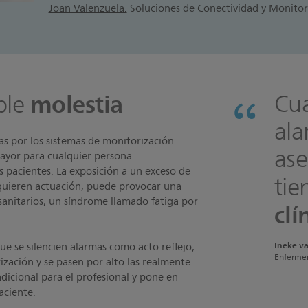
Joan Valenzuela.
Soluciones de Conectividad y Monitoriz
molestia
Cu
ple
ala
as por los sistemas de monitorización
ase
ayor para cualquier persona
 pacientes. La exposición a un exceso de
tie
equieren actuación, puede provocar una
 sanitarios, un síndrome llamado fatiga por
clí
Ineke va
ue se silencien alarmas como acto reflejo,
Enfermera
rización y se pasen por alto las realmente
dicional para el profesional y pone en
aciente.