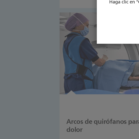
arco de quirófano Zenition de Phil
Haga clic en "
de uso comprobada y funciones de
Arcos de quirófanos par
dolor