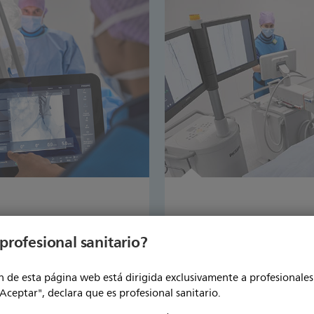
a ortopedia
Arcos de quirófanos
profesional sanitario?
vasculares
 de esta página web está dirigida exclusivamente a profesionales 
acilidad y confianza
Experimente una mayor facil
Más información
"Aceptar", declara que es profesional sanitario.
adquisición de imágenes de
intervenciones quirúrgicas v