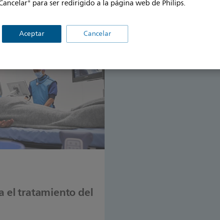
ips, que ofrecen facilidad
adquisición de imágenes de
Cancelar" para ser redirigido a la página web de Philips.
 ajuste futuro.
Philips.
Aceptar
Cancelar
a el tratamiento del