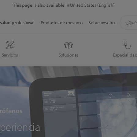
This page is also available in
United States (English)
icono
salud profesional
Productos de consumo
Sobre nosotros
de
soporte
de
búsque
Servicios
Soluciones
Especialida
irófanos
periencia