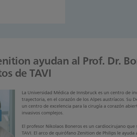
dolor con facilidad y
óviles de adquisición de
ition de Philips, que
da y funciones de ajuste
enition ayudan al Prof. Dr. B
tos de TAVI
La Universidad Médica de Innsbruck es un centro de in
trayectoria, en el corazón de los Alpes austríacos. Su
un centro de excelencia para la cirugía a corazón abi
invasivos complejos.
El profesor Nikolaos Boneros es un cardiocirujano que
TAVI. El arco de quirófano Zenition de Philips le ayuda 