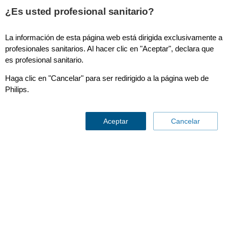
This page is also available in
United States (English)
¿Es usted profesional sanitario?
La información de esta página web está dirigida exclusivamente a
profesionales sanitarios. Al hacer clic en "Aceptar", declara que
es profesional sanitario.
Publicaciones
Haga clic en "Cancelar" para ser redirigido a la página web de
Philips.
Aceptar
Cancelar
Publications
Contáctenos